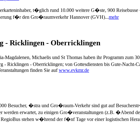
rkarteninhaber, t�glich rund 10.000 weitere G�ste, 900 Reisebuss
rderung f�r den Gro�raumverkehr Hannover (GVH)...
mehr
 - Ricklingen - Oberricklingen
a-Magdalenen, Michaelis und St Thomas haben ihr Programm zum 30. 
 Ricklingen - Oberricklingen; von Gottesdiensten bis Gute-Nacht-Ca
Veranstaltungen finden Sie auf
www.evkmr.de
000 Besucher, �stra und Gro�raum-Verkehr sind gut auf Besucherstr�
er werden erwartet, zu einigen Gro�veranstaltungen (z.B. �Abend d
egioBus stehen w�hrend der f�nf Tage vor einer logistischen Herau