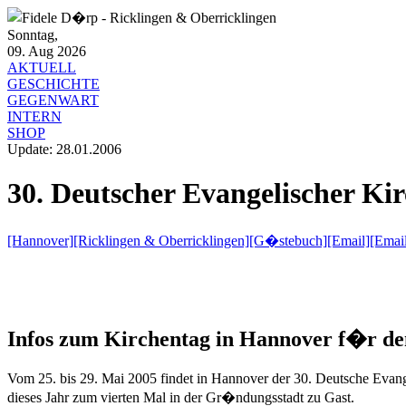
Sonntag,
09. Aug 2026
AKTUELL
GESCHICHTE
GEGENWART
INTERN
SHOP
Update: 28.01.2006
30. Deutscher Evangelischer Ki
[Hannover]
[Ricklingen & Oberricklingen]
[G�stebuch]
[Email]
[Emai
Infos zum Kirchentag in Hannover f�r de
Vom 25. bis 29. Mai 2005 findet in Hannover der 30. Deutsche Evange
dieses Jahr zum vierten Mal in der Gr�ndungsstadt zu Gast.