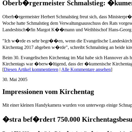
Oberb�rgermeister Schmalstieg: �kumenis
Oberb�rgermeister Herbert Schmalstieg freut sich, dass Ministerpr�
Woche hatte Schmalstieg dem Verwaltungsausschuss des Rats vorgesc
Landesbisch�fin Margot K��mann und Weihbischof Hans-Georg Koitz 
"Ich w�rde es sehr begr��en, wenn die Evangelische Landeskirc
Kirchentag 2017 abgeben w�rde", schreibt Schmalstieg an beide k
Beim 30. Evangelischen Kirchentag im Mai habe sich Hannover als he
Kirchentags war �berw�ltigend, dass der �kumenische Kirchentag 20
[
Diesen Artikel kommentieren
|
Alle Kommentare ansehen
]
30. Mai 2005
Impressionen vom Kirchentag
Mit einer kleinen Handykamera wurden von unterwegs einige Schnap
�stra bef�rdert 750.000 Kirchentagsbes